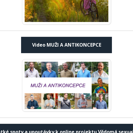
Video MUŽI A ANTIKONCEPCE
tké spoty a upoutávky k online projektu Vědomá sexua