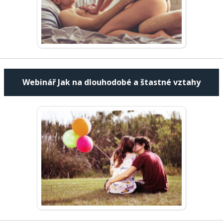
Webinář Jak na dlouhodobé a štastné vztahy