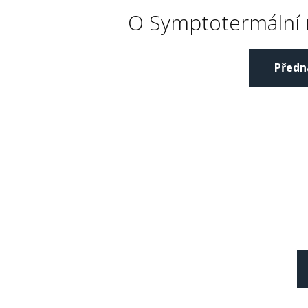
O Symptotermální
Předn