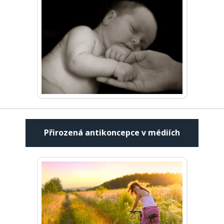
Přirozená antikoncepce v médiích