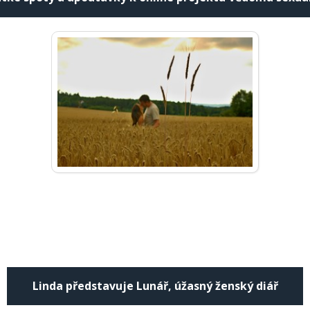
Linda představuje Lunář, úžasný ženský diář