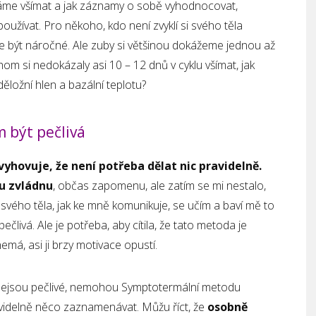
áme všímat a jak záznamy o sobě vyhodnocovat,
žívat. Pro někoho, kdo není zvyklí si svého těla
že být náročné. Ale zuby si většinou dokážeme jednou až
hom si nedokázaly asi 10 – 12 dnů v cyklu všímat, jak
ěložní hlen a bazální teplotu?
 být pečlivá
hovuje, že není potřeba dělat nic pravidelně.
tu zvládnu
, občas zapomenu, ale zatím se mi nestalo,
i svého těla, jak ke mně komunikuje, se učím a baví mě to
ečlivá. Ale je potřeba, aby cítila, že tato metoda je
emá, asi ji brzy motivace opustí.
 nejsou pečlivé, nemohou Symptotermální metodu
avidelně něco zaznamenávat. Můžu říct, že
osobně