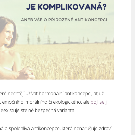
eré nechtějí užívat hormonální antikoncepci, ať už
, emočního, morálního či ekologického, ale
bojí se ji
e neexistuje stejně bezpečná varianta.
ná a spolehlivá antikoncepce, která nenarušuje zdraví