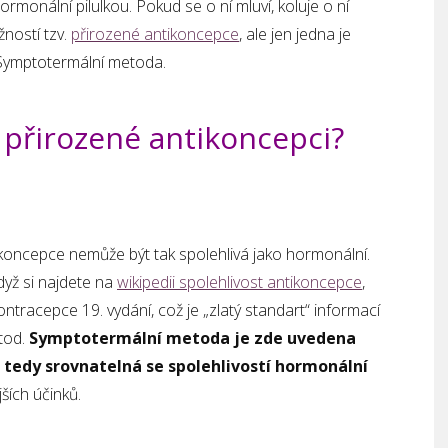
hormonální pilulkou. Pokud se o ní mluví, koluje o ní
ností tzv.
přirozené antikoncepce
, ale jen jedna je
to Symptotermální metoda.
o přirozené antikoncepci?
koncepce nemůže být tak spolehlivá jako hormonální.
dyž si najdete na
wikipedii spolehlivost antikoncepce
,
ontracepce 19. vydání, což je „zlatý standart“ informací
tod.
Symptotermální metoda je zde uvedena
, tedy srovnatelná se spolehlivostí hormonální
ších účinků.