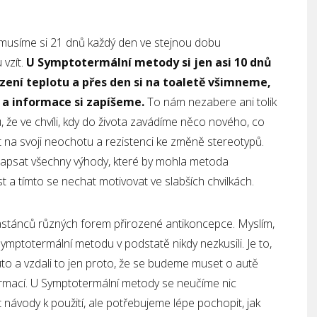
 musíme si 21 dnů každý den ve stejnou dobu
 vzít.
U Symptotermální metody si jen asi 10 dnů
zení teplotu a přes den si na toaletě všimneme,
, a informace si zapíšeme.
To nám nezabere ani tolik
u, že ve chvíli, kdy do života zavádíme něco nového, co
t na svoji neochotu a rezistenci ke změně stereotypů.
a napsat všechny výhody, které by mohla metoda
a tímto se nechat motivovat ve slabších chvilkách.
astánců různých forem přirozené antikoncepce. Myslím,
Symptotermální metodu v podstatě nikdy nezkusili. Je to,
auto a vzdali to jen proto, že se budeme muset o autě
ormací. U Symptotermální metody se neučíme nic
t návody k použití, ale potřebujeme lépe pochopit, jak