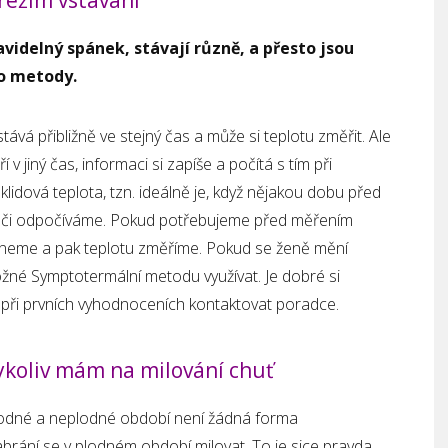
videlný spánek, stávají různě, a přesto jsou
o metody.
stává přibližně ve stejný čas a může si teplotu změřit. Ale
 v jiný čas, informaci si zapíše a počítá s tím při
klidová teplota, tzn. ideálně je, když nějakou dobu před
 či odpočíváme. Pokud potřebujeme před měřením
 lehneme a pak teplotu změříme. Pokud se ženě mění
ožné Symptotermální metodu využívat. Je dobré si
při prvních vyhodnoceních kontaktovat poradce.
ykoliv mám na milování chuť
lodné a neplodné období není žádná forma
rání se v plodném období milovat. To je sice pravda,