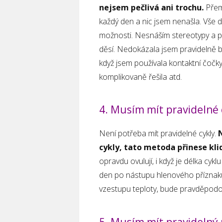
nejsem pečlivá ani trochu.
Přemý
každý den a nic jsem nenašla. Vše 
možnosti. Nesnáším stereotypy a p
děsí. Nedokázala jsem pravidelně b
když jsem používala kontaktní čočk
komplikovaně řešila atd.
4. Musím mít pravidelné 
Není potřeba mít pravidelné cykly.
cykly, tato metoda přinese klid
opravdu ovulují, i když je délka cyk
den po nástupu hlenového příznaku 
vzestupu teploty, bude pravděpodobn
5. Musím mít pravidelný 