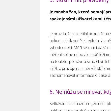
Je mnoho žen, které nemají pra
spokojenými uživatelkami tét
Je pravda, že je ideální pokud žena 
pokud se tak neděje, teplotu si změří
vyhodnocení. Měří se ranní bazální 
měření spíme nebo alespoň ležíme
na toaletu, po návrtu si na chvíli
služby, pracuje na směny i tak je m
zaznamenávat informace o čase a 
6. Nemůžu se milovat kd
Setkávám se s názorem, že určit p
antikoncepce, protože nám to nezab