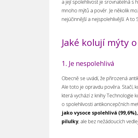
a její spolehlivost je srovnatelná s 
mnoho mýtů a pověr. Je několik mož
nejúčinnější a nejspolehlivější. A 
Jaké kolují mýty 
1. Je nespolehlivá
Obecně se uvádí, že přirozená anti
Ale toto je opravdu pověra. Stačí, k
která vychází z knihy Technologie k
o spolehlivosti antikoncepčních me
jako vysoce spolehlivá (99,6%)
pilulky
, ale bez nežádoucích vedlej