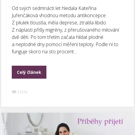
Od svých sedmnácti let hledala Kateřina
Juřenčáková vhodnou metodu antikoncepce.
Z pilulek tloustla, měla deprese, ztratila libido.
Z náplasti přišly migrény, z přerušovaného milování
dvě děti. Po tom třetím začala hlídat plodné
a neplodné dny pomocí měření teploty. Podle ní to
funguje skoro na sto procent....
Celý článek
2131x