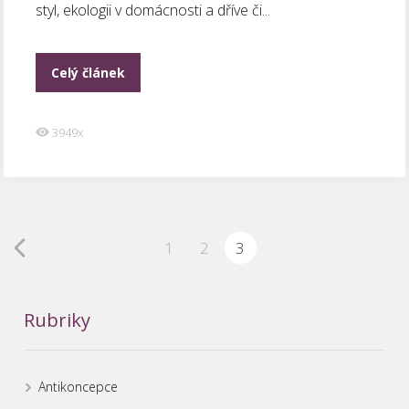
styl, ekologii v domácnosti a dříve či...
Celý článek
3949x
1
2
3
Rubriky
Antikoncepce