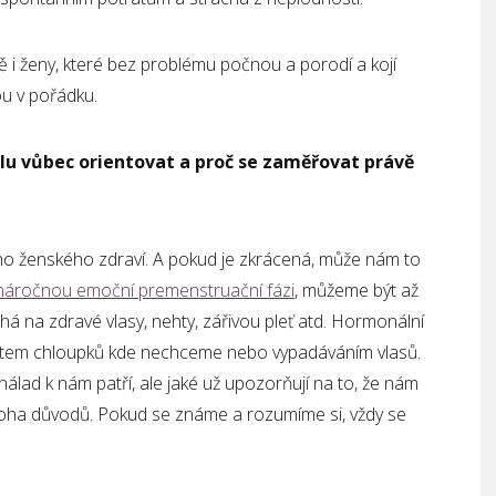
mě i ženy, které bez problému počnou a porodí a kojí
sou v pořádku.
klu vůbec orientovat a proč se zaměřovat právě
ho ženského zdraví. A pokud je zkrácená, může nám to
náročnou emoční premenstruační fázi
, můžeme být až
á na zdravé vlasy, nehty, zářivou pleť atd. Hormonální
ůstem chloupků kde nechceme nebo vypadáváním vlasů.
nálad k nám patří, ale jaké už upozorňují na to, že nám
noha důvodů. Pokud se známe a rozumíme si, vždy se