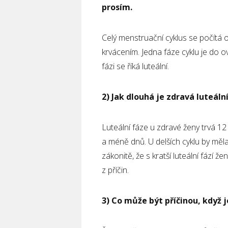
prosím.
Celý menstruační cyklus se počítá 
krvácením. Jedna fáze cyklu je do 
fázi se říká luteální.
2) Jak dlouhá je zdravá luteáln
Luteální fáze u zdravé ženy trvá 12 
a méně dnů. U delších cyklu by mě
zákonitě, že s kratší luteální fází 
z příčin.
3) Co může být příčinou, když j