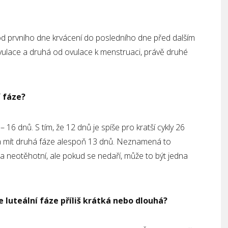
od prvního dne krvácení do posledního dne před dalším
ovulace a druhá od ovulace k menstruaci, právě druhé
í fáze?
– 16 dnů. S tím, že 12 dnů je spíše pro kratší cykly 26
la mít druhá fáze alespoň 13 dnů. Neznamená to
žena neotěhotní, ale pokud se nedaří, může to být jedna
e luteální fáze příliš krátká nebo dlouhá?