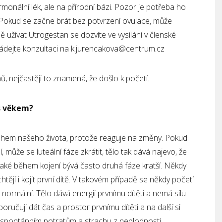
rmonální lék, ale na přírodní bázi. Pozor je potřeba ho
. Pokud se začne brát bez potvrzení ovulace, může
ě užívat Utrogestan se dozvíte ve vysílání v členské
ádejte konzultaci na k.jurencakova@centrum.cz
ů, nejčastěji to znamená, že došlo k početí.
 s věkem?
ěhem našeho života, protože reaguje na změny. Pokud
 může se luteální fáze zkrátit, tělo tak dává najevo, že
Také během kojení bývá často druhá fáze kratší. Někdy
htějí i kojit první dítě. V takovém případě se někdy početí
o normální. Tělo dává energii prvnímu dítěti a nemá sílu
oručuji dát čas a prostor prvnímu dítěti a na další si
 spontánním potratům a strachu z neplodnosti.