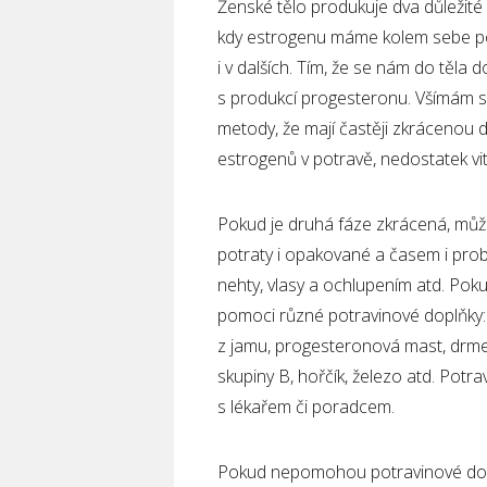
Ženské tělo produkuje dva důležité
kdy estrogenu máme kolem sebe po
i v dalších. Tím, že se nám do těl
s produkcí progesteronu. Všímám si 
metody, že mají častěji zkrácenou dr
estrogenů v potravě, nedostatek vit
Pokud je druhá fáze zkrácená, můž
potraty i opakované a časem i problé
nehty, vlasy a ochlupením atd. Po
pomoci různé potravinové doplňky: S
z jamu, progesteronová mast, drmek
skupiny B, hořčík, železo atd. Potr
s lékařem či poradcem.
Pokud nepomohou potravinové doplň