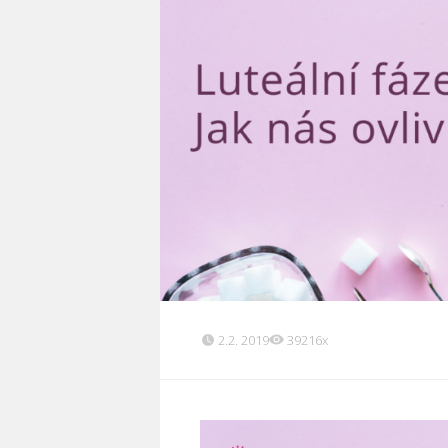
2.2. 2019
39216x