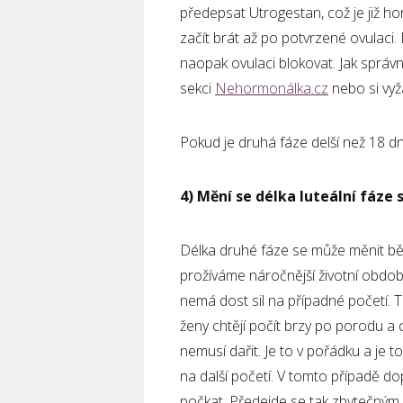
předepsat Utrogestan, což je již ho
začít brát až po potvrzené ovulaci
naopak ovulaci blokovat. Jak správn
sekci
Nehormonálka.cz
nebo si vyž
Pokud je druhá fáze delší než 18 dn
4) Mění se délka luteální fáze
Délka druhé fáze se může měnit b
prožíváme náročnější životní období,
nemá dost sil na případné početí. 
ženy chtějí počít brzy po porodu a c
nemusí dařit. Je to v pořádku a je t
na další početí. V tomto případě dop
počkat. Předejde se tak zbytečným