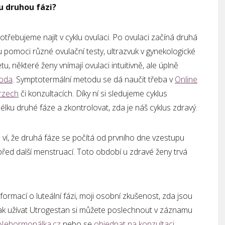
u druhou fázi?
třebujeme najít v cyklu ovulaci. Po ovulaci začíná druhá
 pomoci různé ovulační testy, ultrazvuk v gynekologické
, některé ženy vnímají ovulaci intuitivně, ale úplně
toda
. Symptotermální metodu se dá naučit třeba v
Online
urzech
či konzultacích. Díky ní si sledujeme cyklus
délku druhé fáze a zkontrolovat, zda je náš cyklus zdravý.
ví, že druhá fáze se počítá od prvního dne vzestupu
před další menstruací. Toto období u zdravé ženy trvá
formací o luteální fázi, moji osobní zkušenost, zda jsou
 jak užívat Utrogestan si můžete poslechnout v záznamu
Nehormonálka.cz
nebo se
objednat na konzultaci