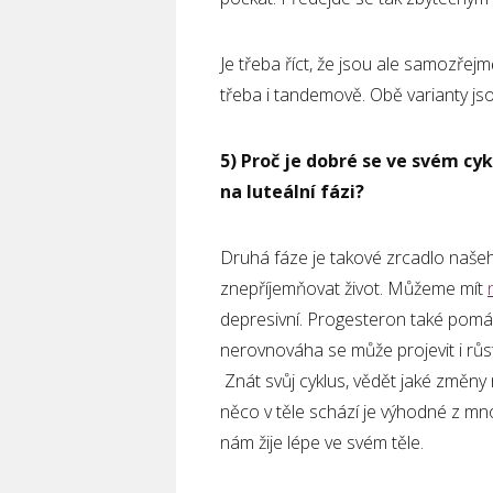
Je třeba říct, že jsou ale samozřej
třeba i tandemově. Obě varianty j
5) Proč je dobré se ve svém cy
na luteální fázi?
Druhá fáze je takové zrcadlo naše
znepříjemňovat život. Můžeme mít
depresivní. Progesteron také pomáh
nerovnováha se může projevit i r
Znát svůj cyklus, vědět jaké změny 
něco v těle schází je výhodné z m
nám žije lépe ve svém těle.