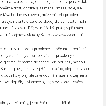
 hormony, a to estrogen a progesteron. Žijeme v době,
měrně dost, v potravě zejména v mase, sóje, ale
a dostává hodně estrogenu, může mít tělo problém
u svých klientek, které se sledují dle Symptotermální
uhou fázi cyklu. Příčina může být právě v přijímání
amínů, zejména skupiny B, stres, únava, vyčerpání.
e to mít za následek problémy s početím, spontánní
my v celém cyklu, silné krvácení, problémy s pletí,
kud zjistíme, že máme zkrácenou druhou fázi, mohou
arapis plus, tinktura z jeřábu ptačího, olej s extraktem
, pupalkový olej, ale také doplnění vitamínů zejména
avinové doplňky a vitamíny by měly být konzultovány
ky ani vitamíny, je možné nechat si lékařem