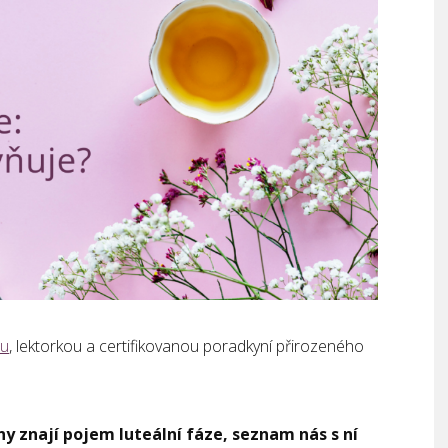
ou
, lektorkou a certifikovanou poradkyní přirozeného
y znají pojem luteální fáze, seznam nás s ní