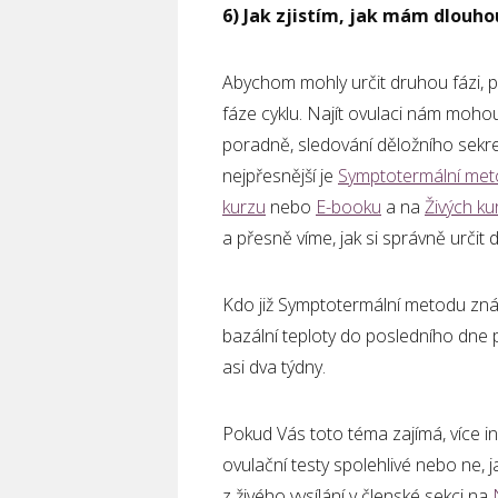
6) Jak zjistím, jak mám dlouho
Abychom mohly určit druhou fázi, po
fáze cyklu. Najít ovulaci nám mohou
poradně, sledování děložního sekretu
nejpřesnější je
Symptotermální me
kurzu
nebo
E-booku
a na
Živých k
a přesně víme, jak si správně určit 
Kdo již Symptotermální metodu zná 
bazální teploty do posledního dne 
asi dva týdny.
Pokud Vás toto téma zajímá, více in
ovulační testy spolehlivé nebo ne,
z živého vysílání v členské sekci na